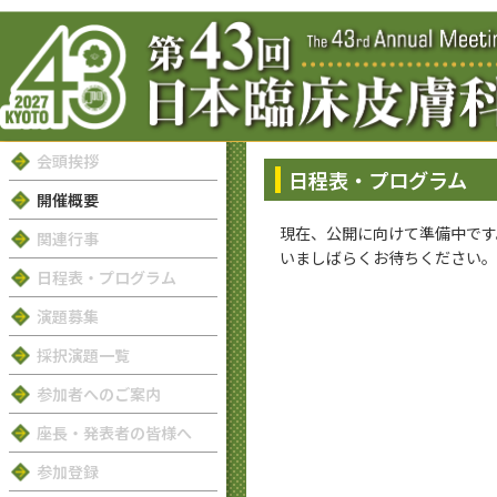
会頭挨拶
日程表・プログラム
開催概要
現在、公開に向けて準備中です
関連行事
いましばらくお待ちください。
日程表・プログラム
演題募集
採択演題一覧
参加者へのご案内
座長・発表者の皆様へ
参加登録